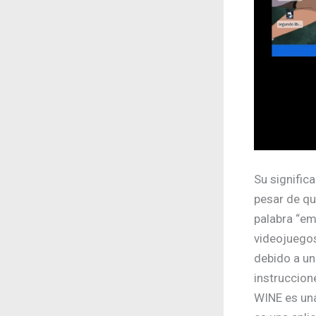
Su signific
pesar de qu
palabra “em
videojuego
debido a u
instruccion
WINE es una