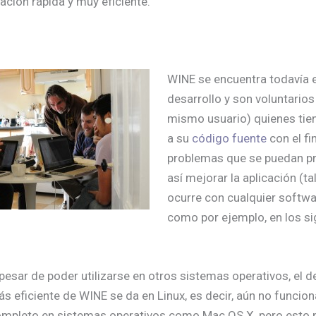
ación rápida y muy eficiente.
WINE se encuentra todavía 
desarrollo y son voluntarios 
mismo usuario) quienes tie
a su
código fuente
con el fi
problemas que se puedan pr
así mejorar la aplicación (t
ocurre con cualquier softwar
como por ejemplo, en los si
pesar de poder utilizarse en otros sistemas operativos, el
s eficiente de WINE se da en Linux, es decir, aún no funcion
mpleto en sistemas operativos como Mac OS X, pero esto n