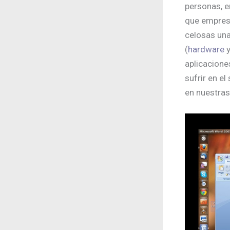
personas, e
que empres
celosas una
(
hardware
aplicacione
sufrir en e
en nuestras