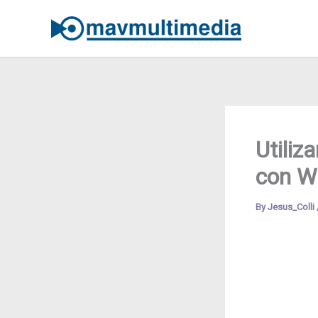
Skip
to
content
Utiliz
con W
By
Jesus_Colli