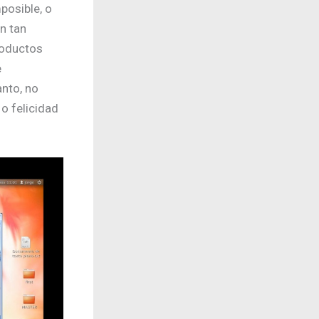
posible, o
n tan
roductos
e
nto, no
o felicidad