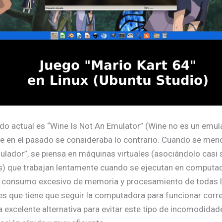
ado actual es “Wine Is Not An Emulator” (Wine no es un emula
e en el pasado se consideraba lo contrario. Cuando se menc
ulador”, se piensa en máquinas virtuales (asociándolo casi 
s) que trabajan lentamente cuando se ejecutan en computa
n consumo excesivo de memoria y procesamiento de todas 
es que tiene que seguir la computadora para funcionar corr
 excelente alternativa para evitar este tipo de incomodida