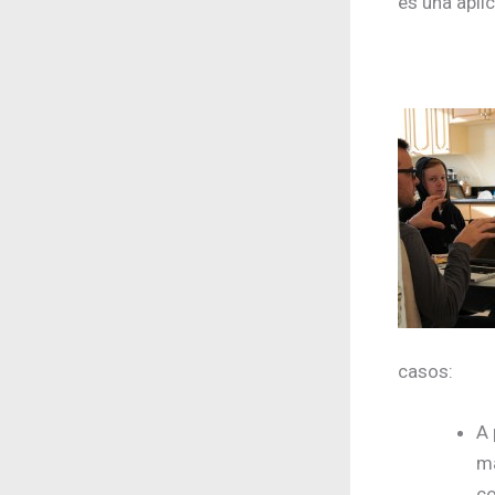
es una aplic
casos:
A 
má
co