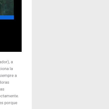
dor), a
iona la
siempre a
doras
las
ectamente.
des porque