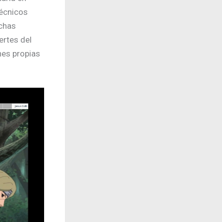
técnicos
ichas
ertes del
nes propias