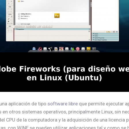
 una aplicación de tipo
software libre
que permite ejecutar a
en otros sistemas operativos, principalmente Linux, sin ne
el CPU de la computadora y la adquisición de una licencia pr
ras, con WINE se pueden utilizar aplicaciones tal y como se 