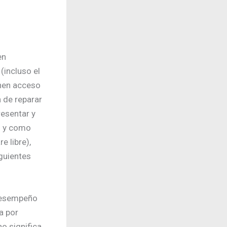
en
(incluso el
nen acceso
n de reparar
esentar y
al y como
e libre),
guientes
 desempeño
a por
o significa