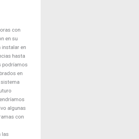
doras con
n en su
instalar en
ncias hasta
os podríamos
mbrados en
 sistema
uturo
 tendríamos
ivo algunas
gramas con
 las