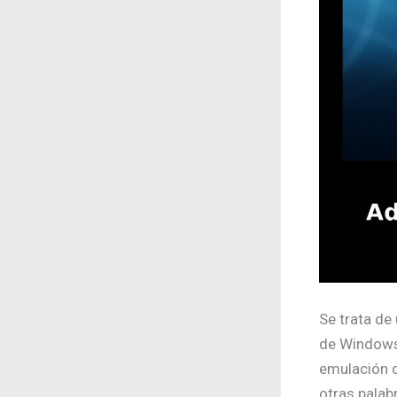
Se trata de
de Windows 
emulación d
otras palab