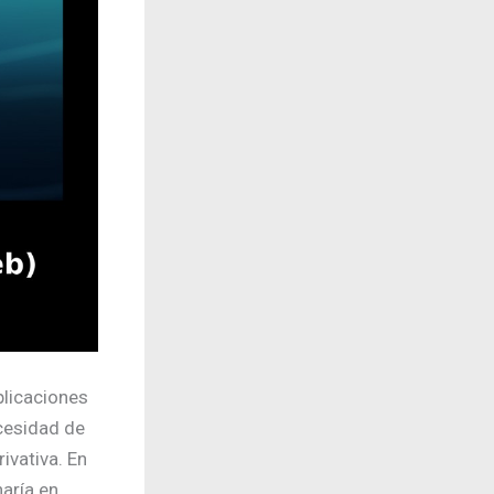
plicaciones
cesidad de
ivativa. En
haría en