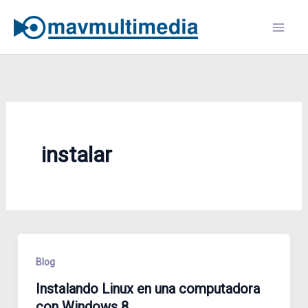
Skip
to
content
instalar
Blog
Instalando Linux en una computadora
con Windows 8.